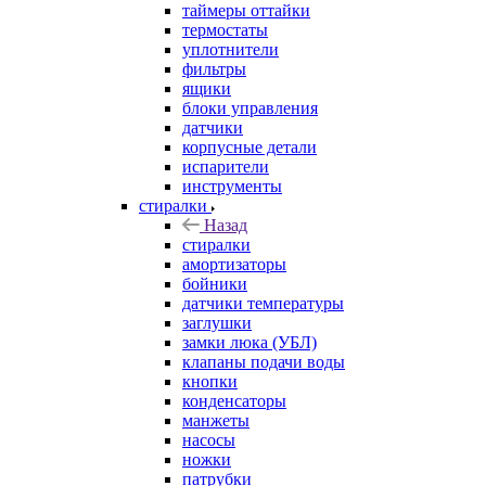
таймеры оттайки
термостаты
уплотнители
фильтры
ящики
блоки управления
датчики
корпусные детали
испарители
инструменты
стиралки
Назад
стиралки
амортизаторы
бойники
датчики температуры
заглушки
замки люка (УБЛ)
клапаны подачи воды
кнопки
конденсаторы
манжеты
насосы
ножки
патрубки