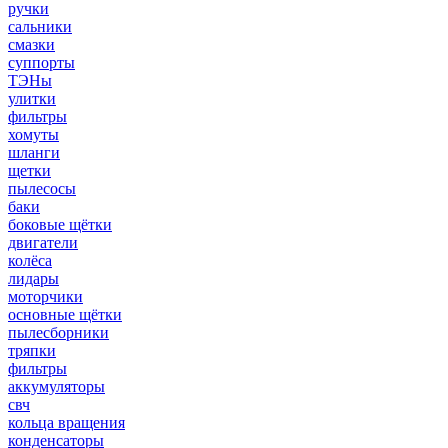
ручки
сальники
смазки
суппорты
ТЭНы
улитки
фильтры
хомуты
шланги
щетки
пылесосы
баки
боковые щётки
двигатели
колёса
лидары
моторчики
основные щётки
пылесборники
тряпки
фильтры
аккумуляторы
свч
кольца вращения
конденсаторы