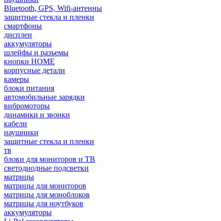
Bluetooth, GPS, Wifi-антенны
защитные стекла и пленки
смартфоны
дисплеи
аккумуляторы
шлейфы и разъемы
кнопки HOME
корпусные детали
камеры
блоки питания
автомобильные зарядки
вибромоторы
динамики и звонки
кабели
наушники
защитные стекла и пленки
тв
блоки для мониторов и ТВ
светодиодные подсветки
матрицы
матрицы для мониторов
матрицы для моноблоков
матрицы для ноутбуков
аккумуляторы