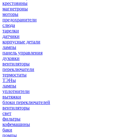
крестовины
магнетроны
моторы
предохранители
слюда
тарелки
датчики
корпусные детали
лампы
панель управления
духовки
вентиляторы
переключатели
термостаты
ТЭНы
лампы
уплотнители
вытяжки
блоки переключателей
вентиляторы
свет
фильтры
кофемашины
баки
помпы