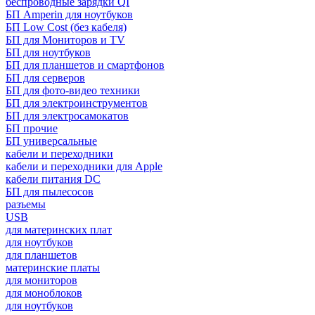
беспроводные зарядки QI
БП Amperin для ноутбуков
БП Low Cost (без кабеля)
БП для Мониторов и TV
БП для ноутбуков
БП для планшетов и смартфонов
БП для серверов
БП для фото-видео техники
БП для электроинструментов
БП для электросамокатов
БП прочие
БП универсальные
кабели и переходники
кабели и переходники для Apple
кабели питания DC
БП для пылесосов
разъемы
USB
для материнских плат
для ноутбуков
для планшетов
материнские платы
для мониторов
для моноблоков
для ноутбуков