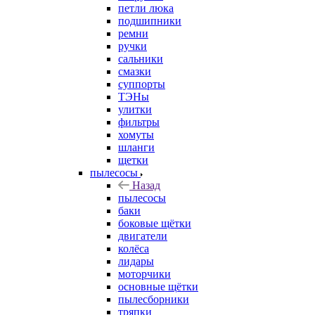
петли люка
подшипники
ремни
ручки
сальники
смазки
суппорты
ТЭНы
улитки
фильтры
хомуты
шланги
щетки
пылесосы
Назад
пылесосы
баки
боковые щётки
двигатели
колёса
лидары
моторчики
основные щётки
пылесборники
тряпки