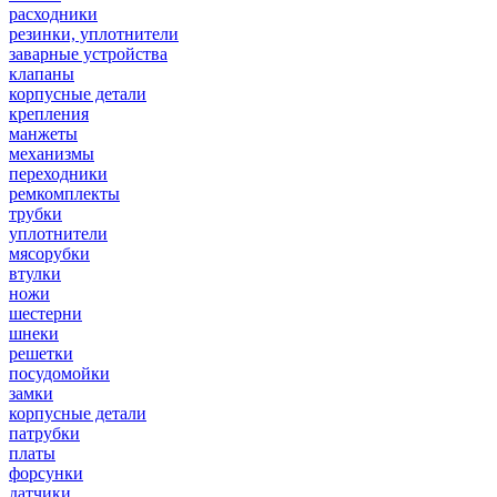
расходники
резинки, уплотнители
заварные устройства
клапаны
корпусные детали
крепления
манжеты
механизмы
переходники
ремкомплекты
трубки
уплотнители
мясорубки
втулки
ножи
шестерни
шнеки
решетки
посудомойки
замки
корпусные детали
патрубки
платы
форсунки
датчики