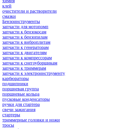
химия
клей
очистители и растворители
смазки
Бензоинструменты
запчасти для мотопомп
запчасти к бензокосам
запчасти к бензопилам
запчасти к виброплитам
запчасти к генераторам
запчасти к двигателям
запчасти к компрессорам
запчасти к снегоуборщикам
запчасти к триммерам
запчасти к электроинструменту
карбюраторы
подшипники
поршневая группа
поршневые кольца
пусковые конденсаторы
ручки для стартера
свечи зажигания
стартеры
триммерные головки и ножи
тросы