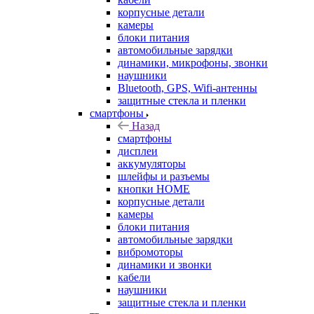
корпусные детали
камеры
блоки питания
автомобильные зарядки
динамики, микрофоны, звонки
наушники
Bluetooth, GPS, Wifi-антенны
защитные стекла и пленки
смартфоны
Назад
смартфоны
дисплеи
аккумуляторы
шлейфы и разъемы
кнопки HOME
корпусные детали
камеры
блоки питания
автомобильные зарядки
вибромоторы
динамики и звонки
кабели
наушники
защитные стекла и пленки