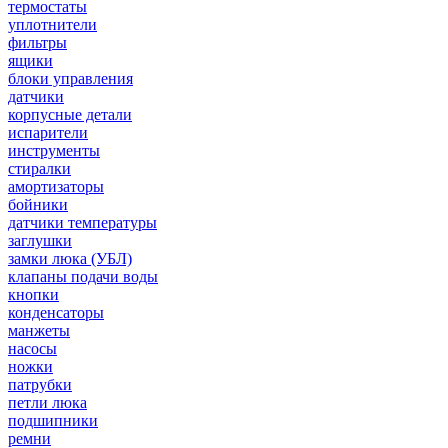
термостаты
уплотнители
фильтры
ящики
блоки управления
датчики
корпусные детали
испарители
инструменты
стиралки
амортизаторы
бойники
датчики температуры
заглушки
замки люка (УБЛ)
клапаны подачи воды
кнопки
конденсаторы
манжеты
насосы
ножки
патрубки
петли люка
подшипники
ремни