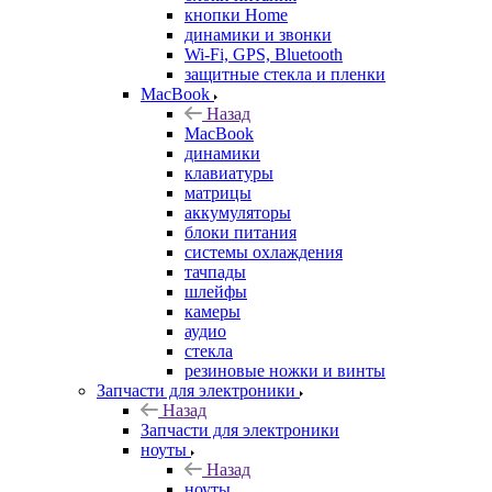
кнопки Home
динамики и звонки
Wi-Fi, GPS, Bluetooth
защитные стекла и пленки
MacBook
Назад
MacBook
динамики
клавиатуры
матрицы
аккумуляторы
блоки питания
системы охлаждения
тачпады
шлейфы
камеры
аудио
стекла
резиновые ножки и винты
Запчасти для электроники
Назад
Запчасти для электроники
ноуты
Назад
ноуты