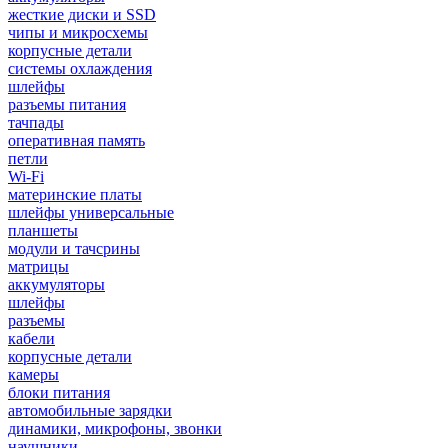
жесткие диски и SSD
чипы и микросхемы
корпусные детали
системы охлаждения
шлейфы
разъемы питания
тачпады
оперативная память
петли
Wi-Fi
материнские платы
шлейфы универсальные
планшеты
модули и тачсрины
матрицы
аккумуляторы
шлейфы
разъемы
кабели
корпусные детали
камеры
блоки питания
автомобильные зарядки
динамики, микрофоны, звонки
наушники