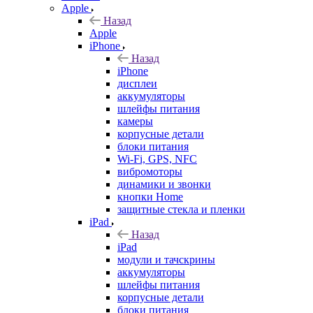
Apple
Назад
Apple
iPhone
Назад
iPhone
дисплеи
аккумуляторы
шлейфы питания
камеры
корпусные детали
блоки питания
Wi-Fi, GPS, NFC
вибромоторы
динамики и звонки
кнопки Home
защитные стекла и пленки
iPad
Назад
iPad
модули и тачскрины
аккумуляторы
шлейфы питания
корпусные детали
блоки питания