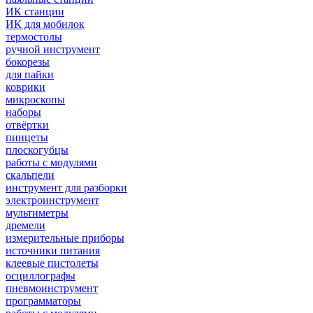
ИК станции
ИК для мобилок
термостолы
ручной инструмент
бокорезы
для пайки
коврики
микроскопы
наборы
отвёртки
пинцеты
плоскогубцы
работы с модулями
скальпели
инструмент для разборки
электроинструмент
мультиметры
дремели
измерительные приборы
источники питания
клеевые пистолеты
осциллографы
пневмоинструмент
программаторы