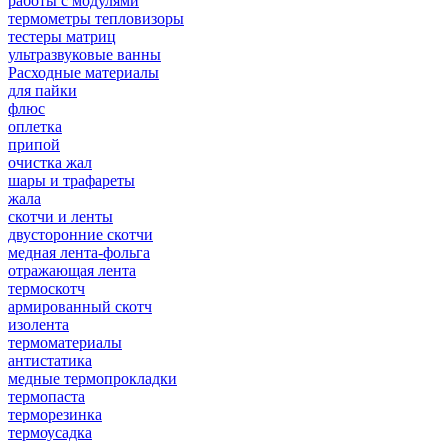
работы с модулями
термометры тепловизоры
тестеры матриц
ультразвуковые ванны
Расходные материалы
для пайки
флюс
оплетка
припой
очистка жал
шары и трафареты
жала
скотчи и ленты
двусторонние скотчи
медная лента-фольга
отражающая лента
термоскотч
армированный скотч
изолента
термоматериалы
антистатика
медные термопрокладки
термопаста
терморезинка
термоусадка