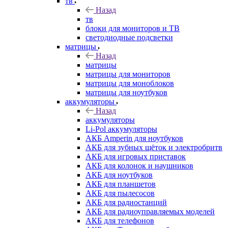
тв
Назад
тв
блоки для мониторов и ТВ
светодиодные подсветки
матрицы
Назад
матрицы
матрицы для мониторов
матрицы для моноблоков
матрицы для ноутбуков
аккумуляторы
Назад
аккумуляторы
Li-Pol аккумуляторы
АКБ Amperin для ноутбуков
АКБ для зубных щёток и электробритв
АКБ для игровых приставок
АКБ для колонок и наушников
АКБ для ноутбуков
АКБ для планшетов
АКБ для пылесосов
АКБ для радиостанций
АКБ для радиоуправляемых моделей
АКБ для телефонов