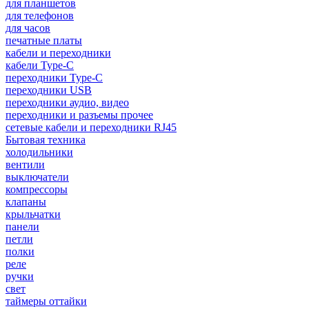
для планшетов
для телефонов
для часов
печатные платы
кабели и переходники
кабели Type-C
переходники Type-C
переходники USB
переходники аудио, видео
переходники и разъемы прочее
сетевые кабели и переходники RJ45
Бытовая техника
холодильники
вентили
выключатели
компрессоры
клапаны
крыльчатки
панели
петли
полки
реле
ручки
свет
таймеры оттайки