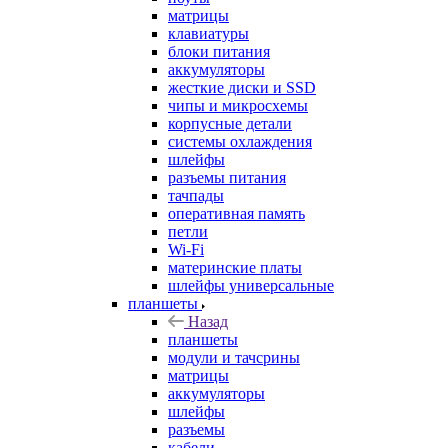
матрицы
клавиатуры
блоки питания
аккумуляторы
жесткие диски и SSD
чипы и микросхемы
корпусные детали
системы охлаждения
шлейфы
разъемы питания
тачпады
оперативная память
петли
Wi-Fi
материнские платы
шлейфы универсальные
планшеты
Назад
планшеты
модули и тачсрины
матрицы
аккумуляторы
шлейфы
разъемы
кабели