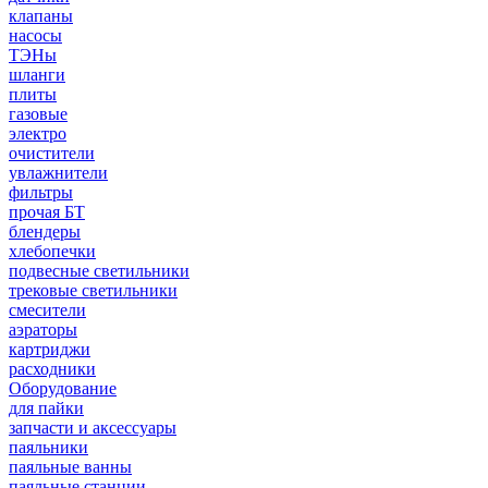
клапаны
насосы
ТЭНы
шланги
плиты
газовые
электро
очистители
увлажнители
фильтры
прочая БТ
блендеры
хлебопечки
подвесные светильники
трековые светильники
смесители
аэраторы
картриджи
расходники
Оборудование
для пайки
запчасти и аксессуары
паяльники
паяльные ванны
паяльные станции