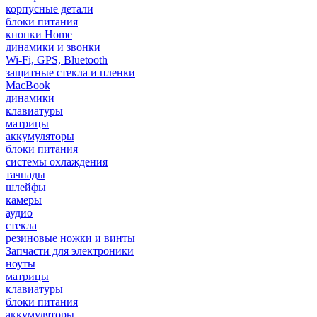
корпусные детали
блоки питания
кнопки Home
динамики и звонки
Wi-Fi, GPS, Bluetooth
защитные стекла и пленки
MacBook
динамики
клавиатуры
матрицы
аккумуляторы
блоки питания
системы охлаждения
тачпады
шлейфы
камеры
аудио
стекла
резиновые ножки и винты
Запчасти для электроники
ноуты
матрицы
клавиатуры
блоки питания
аккумуляторы