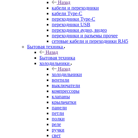
Назад
кабели и переходники
кабели Type-C
переходники Type-C
переходники USB
переходники аудио, видео
переходники и разъемы прочее
сетевые кабели и переходники RJ45
Бытовая техника
Назад
Бытовая техника
холодильники
Назад
холодильники
вентили
выключатели
компрессоры
клапаны
крыльчатки
панели
петли
полки
реле
ручки
свет