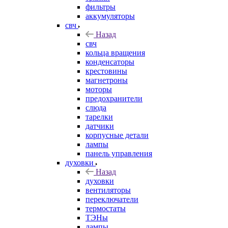
фильтры
аккумуляторы
свч
Назад
свч
кольца вращения
конденсаторы
крестовины
магнетроны
моторы
предохранители
слюда
тарелки
датчики
корпусные детали
лампы
панель управления
духовки
Назад
духовки
вентиляторы
переключатели
термостаты
ТЭНы
лампы