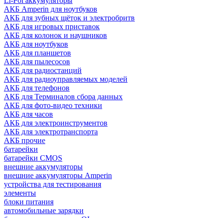
Li-Pol аккумуляторы
АКБ Amperin для ноутбуков
АКБ для зубных щёток и электробритв
АКБ для игровых приставок
АКБ для колонок и наушников
АКБ для ноутбуков
АКБ для планшетов
АКБ для пылесосов
АКБ для радиостанций
АКБ для радиоуправляемых моделей
АКБ для телефонов
АКБ для Терминалов сбора данных
АКБ для фото-видео техники
АКБ для часов
АКБ для электроинструментов
АКБ для электротранспорта
АКБ прочие
батарейки
батарейки CMOS
внешние аккумуляторы
внешние аккумуляторы Amperin
устройства для тестирования
элементы
блоки питания
автомобильные зарядки