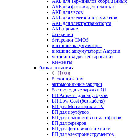
АКБ для Терминалов сбора данных
АКБ для фото-видео техники
АКБ для часов
АКБ для электроинструментов
АКБ для электротранспорта
АКБ прочие
батарейки
батарейки CMOS
внешние аккумуляторы
внешние аккумуляторы Amperin
устройства для тестирования
элементы
блоки питания
Назад
блоки питания
автомобильные зарядки
беспроводные зарядки QI
БП Amperin для ноутбуков
БП Low Cost (без кабеля)
БП для Мониторов и TV
БП для ноутбуков
БП для планшетов и смартфонов
БП для серверов
БП для фото-видео техники
БП для электроинструментов